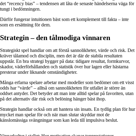
det “recency bias” – tendensen att låta de senaste händelserna väga för
tungt i bedömningen.
Därför fungerar intuitionen bäst som ett komplement till fakta – inte
som en ersättning för dem.
Strategin – den tålmodiga vinnaren
Strategiskt spel handlar om att förstå sannolikheter, värde och risk. Det
kräver tålamod och disciplin, men det är där de stabila resultaten
uppstår. En bra strategi bygger på data: tidigare resultat, formkurvor,
skador, väderförhållanden och statistik över hur lagen eller hästarna
presterar under liknande omständigheter.
Många erfarna spelare arbetar med modeller som bedömer om ett visst
odds har “värde” – alltså om sannolikheten för utfallet är större än
oddset antyder. Det betyder att man inte alltid spelar på favoriten, utan
på det alternativ där risk och belöning hänger bäst ihop.
Strategin handlar också om att hantera sin insats. En tydlig plan för hur
mycket man spelar för och när man slutar skyddar mot de
känslomässiga svängningar som kan leda till impulsiva beslut.
Vinnarkultur i stallet: Hur motivation skapar topprestationer