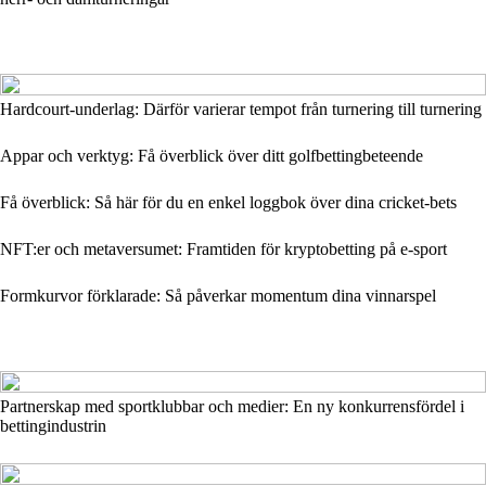
Hardcourt-underlag: Därför varierar tempot från turnering till turnering
Appar och verktyg: Få överblick över ditt golfbettingbeteende
Få överblick: Så här för du en enkel loggbok över dina cricket-bets
NFT:er och metaversumet: Framtiden för kryptobetting på e-sport
Formkurvor förklarade: Så påverkar momentum dina vinnarspel
Partnerskap med sportklubbar och medier: En ny konkurrensfördel i
bettingindustrin