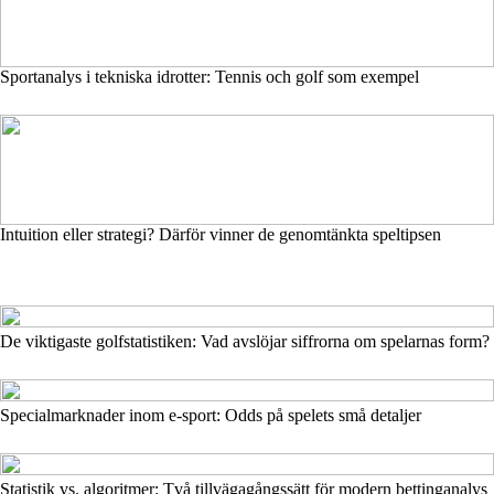
Sportanalys i tekniska idrotter: Tennis och golf som exempel
Intuition eller strategi? Därför vinner de genomtänkta speltipsen
De viktigaste golfstatistiken: Vad avslöjar siffrorna om spelarnas form?
Specialmarknader inom e-sport: Odds på spelets små detaljer
Statistik vs. algoritmer: Två tillvägagångssätt för modern bettinganalys