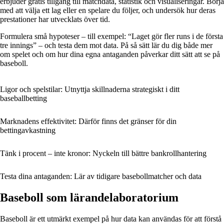
erbjuder gratis tillgång till matchdata, statistik och visualiseringar. Börja
med att välja ett lag eller en spelare du följer, och undersök hur deras
prestationer har utvecklats över tid.
Formulera små hypoteser – till exempel: “Laget gör fler runs i de första
tre innings” – och testa dem mot data. På så sätt lär du dig både mer
om spelet och om hur dina egna antaganden påverkar ditt sätt att se på
baseboll.
Ligor och spelstilar: Utnyttja skillnaderna strategiskt i ditt
baseballbetting
Marknadens effektivitet: Därför finns det gränser för din
bettingavkastning
Tänk i procent – inte kronor: Nyckeln till bättre bankrollhantering
Testa dina antaganden: Lär av tidigare basebollmatcher och data
Baseboll som lärandelaboratorium
Baseboll är ett utmärkt exempel på hur data kan användas för att förstå