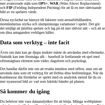
mer avancerade mått som
OPS+
,
WAR
(Wins Above Replacement)
och
FIP
(Fielding Independent Pitching) för att få en mer rättvisande
bild av en spelares värde.
Dessa nyckeltal tar hänsyn till faktorer som arenaförhållanden,
motståndarnas styrka och slumpmässiga variationer i spelet. Det gör
det möjligt att jämföra spelare och lag på ett mer rättvist sätt – och att se
om dina antaganden verkligen håller.
Data som verktyg – inte facit
Även om data kan ge djupa insikter måste de användas med eftertanke.
Statistik kan inte förutsäga allt – baseboll är fortfarande ett spel med
oförutsägbara element som väder, dagsform och psykologi.
Det handlar därför inte om att ersätta intuition med siffror, utan om att
använda data som ett verktyg för att förfina dina bedömningar. När du
kombinerar din förståelse av spelet med en analytisk metod får du en
mer nyanserad bild av vad som faktiskt händer på planen.
Så kommer du igång
Du behöver inte vara dataanalytiker för att börja. Många webbplatser