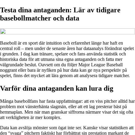
Testa dina antaganden: Lär av tidigare
basebollmatcher och data
Baseboll är en sport där intuition och erfarenhet länge har haft en
central roll – men under de senaste åren har dataanalys förändrat spelet
i grunden. I dag kan tränare, spelare och fans använda statistik och
historiska data för att utmana sina egna antaganden och fatta mer
välgrundade beslut. Oavsett om du följer Major League Baseball
noggrant eller bara är nyfiken på hur data kan ge nya perspektiv på
spelet, finns det mycket att lära genom att analysera tidigare matcher.
Varför dina antaganden kan lura dig
Många basebollfans har fasta uppfattningar: att en viss pitcher alltid har
problem mot vänsterhänta slagmän, eller att ett lag presterar bäst på
hemmaplan. Men när man granskar siffrorna närmare visar det sig ofta
att verkligheten är mer komplex.
Data kan avslöja mönster som ögat inte ser. Kanske visar statistiken att
den “svaga” pitchern faktiskt har förbättrat sin prestation markant de