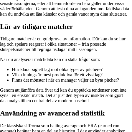
senaste säsongerna, eller att hemmafördelen bara gäller under vissa
väderförhållanden. Genom att testa dina antaganden mot faktiska data
kan du undvika att låta känslor och gamla vanor styra dina slutsatser.
Lär av tidigare matcher
Tidigare matcher är en guldgruva av information. Där kan du se hur
lag och spelare reagerar i olika situationer – från pressade
slutspelsmatcher till regniga tisdagar mitt i säsongen.
När du analyserar matchdata kan du ställa frågor som:
Hur klarar sig ett lag mot olika typer av pitchere?
Vilka innings är mest produktiva för ett visst lag?
Finns det mönster i när en manager väljer att byta pitcher?
Genom att jämföra data över tid kan du upptäcka tendenser som inte
syns i en enskild match. Det är just den typen av insikter som gjort
dataanalys till en central del av modern baseboll.
Användning av avancerad statistik
De klassiska siffrorna som batting average och ERA (earned run
average) berättar bara en del av historien. I dag använder analytiker