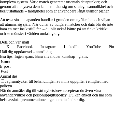
komplexa system. Varje match genererar tusentals datapunkter, och
genom att analysera dem kan man lära sig om strategi, sannolikhet och
beslutsfattande – färdigheter som är användbara långt utanför planen.
Att testa sina antaganden handlar i grunden om nyfikenhet och viljan
att utmana sig själv. När du lär av tidigare matcher och data blir du inte
bara en mer insiktsfull fan – du blir också bättre på att tänka kritiskt
och se mönster i världen omkring dig.
Dela och var snäll
X
Facebook
Instagram
LinkedIn
YouTube
Pin
Håll dig uppdaterad – anmäl dig
Bra tips. Ingen spam. Bara användbar kunskap - gratis.
E-post
Anmäl dig
Jag samtycker till behandlingen av mina uppgifter i enlighet med
policyn.
När du anmäler dig till vårt nyhetsbrev accepterar du även våra
användarvillkor och personuppgiftspolicy. Du kan enkelt och när som
helst avsluta prenumerationen igen om du ändrar dig.