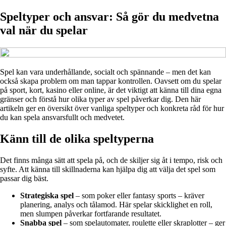
Speltyper och ansvar: Så gör du medvetna
val när du spelar
Spel kan vara underhållande, socialt och spännande – men det kan
också skapa problem om man tappar kontrollen. Oavsett om du spelar
på sport, kort, kasino eller online, är det viktigt att känna till dina egna
gränser och förstå hur olika typer av spel påverkar dig. Den här
artikeln ger en översikt över vanliga speltyper och konkreta råd för hur
du kan spela ansvarsfullt och medvetet.
Känn till de olika speltyperna
Det finns många sätt att spela på, och de skiljer sig åt i tempo, risk och
syfte. Att känna till skillnaderna kan hjälpa dig att välja det spel som
passar dig bäst.
Strategiska spel
– som poker eller fantasy sports – kräver
planering, analys och tålamod. Här spelar skicklighet en roll,
men slumpen påverkar fortfarande resultatet.
Snabba spel
– som spelautomater, roulette eller skraplotter – ger