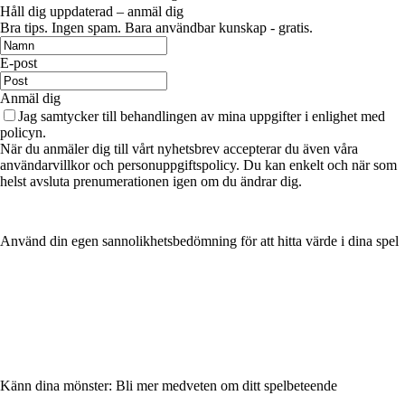
Håll dig uppdaterad – anmäl dig
Bra tips. Ingen spam. Bara användbar kunskap - gratis.
E-post
Anmäl dig
Jag samtycker till behandlingen av mina uppgifter i enlighet med
policyn.
När du anmäler dig till vårt nyhetsbrev accepterar du även våra
användarvillkor och personuppgiftspolicy. Du kan enkelt och när som
helst avsluta prenumerationen igen om du ändrar dig.
Använd din egen sannolikhetsbedömning för att hitta värde i dina spel
Känn dina mönster: Bli mer medveten om ditt spelbeteende