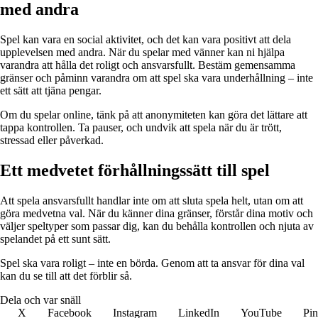
med andra
Spel kan vara en social aktivitet, och det kan vara positivt att dela
upplevelsen med andra. När du spelar med vänner kan ni hjälpa
varandra att hålla det roligt och ansvarsfullt. Bestäm gemensamma
gränser och påminn varandra om att spel ska vara underhållning – inte
ett sätt att tjäna pengar.
Om du spelar online, tänk på att anonymiteten kan göra det lättare att
tappa kontrollen. Ta pauser, och undvik att spela när du är trött,
stressad eller påverkad.
Ett medvetet förhållningssätt till spel
Att spela ansvarsfullt handlar inte om att sluta spela helt, utan om att
göra medvetna val. När du känner dina gränser, förstår dina motiv och
väljer speltyper som passar dig, kan du behålla kontrollen och njuta av
spelandet på ett sunt sätt.
Spel ska vara roligt – inte en börda. Genom att ta ansvar för dina val
kan du se till att det förblir så.
Dela och var snäll
X
Facebook
Instagram
LinkedIn
YouTube
Pin